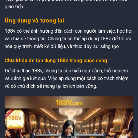
giao tiếp.
Ứng dụng và tương lai
188v có thể ảnh hưởng đến cách con người làm việc, học hỏi
và chia sẻ thông tin. Chúng ta có thể áp dụng 188v để tối ưu
hóa quy trình, thiết kế dữ liệu, và thúc đẩy sự sáng tạo.
Chìa khóa để tận dụng 188v trong cuộc sống
Để khai thác 188v, chúng ta cần hiểu ngữ cảnh, thử nghiệm
và đánh giá kết quả. Việc áp dụng một cách có trách nhiệm
và có chủ đích sẽ mang lại lợi ích bền vững.