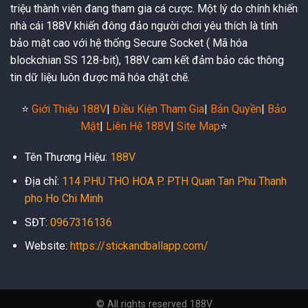
triệu thành viên đang tham gia cá cược. Một lý do chính khiến
nhà cái 188V khiến đông đảo người chơi yêu thích là tính
bảo mật cao với hệ thống Secure Socket ( Mã hóa
blockchian SS 128-bit), 188V cam kết đảm bảo các thông
tin dữ liệu luôn được mã hóa chặt chẽ.
⭐️
Giới Thiệu 188V
|
Điều Kiện Tham Gia
|
Bản Quyền
|
Bảo
Mật
|
Liên Hệ 188V
|
Site Map
⭐️
Tên Thương Hiệu:
188V
Địa chỉ:
114 PHU THO HOA P. PTH Quan Tan Phu Thanh
pho Ho Chi Minh
SĐT:
0967316136
Website:
https://stickandballapp.com/
© All rights reserved 188V