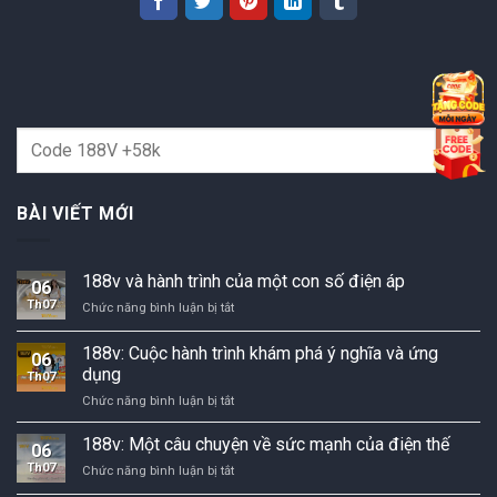
BÀI VIẾT MỚI
188v và hành trình của một con số điện áp
06
Th07
188v
Chức năng bình luận bị tắt
và
hành
188v: Cuộc hành trình khám phá ý nghĩa và ứng
06
trình
dụng
Th07
của
188v:
Chức năng bình luận bị tắt
một
Cuộc
con
hành
số
188v: Một câu chuyện về sức mạnh của điện thế
06
trình
điện
Th07
188v:
Chức năng bình luận bị tắt
khám
áp
Một
phá