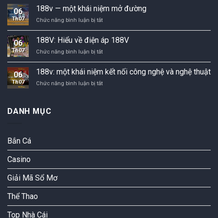
câu
188v — một khái niệm mở đường
ý
06
chuyện
nghĩa
Th07
188v
Chức năng bình luận bị tắt
về
và
—
sức
ứng
một
mạnh
188V: Hiểu về điện áp 188V
dụng
06
khái
của
Th07
188V:
Chức năng bình luận bị tắt
niệm
điện
Hiểu
mở
thế
về
đường
188v: một khái niệm kết nối công nghệ và nghệ thuật
06
điện
Th07
188v:
Chức năng bình luận bị tắt
áp
một
188V
khái
niệm
DANH MỤC
kết
nối
công
Bắn Cá
nghệ
và
nghệ
Casino
thuật
Giải Mã Sổ Mơ
Thể Thao
Top Nhà Cái