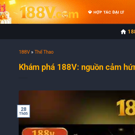
Skip
to
💎 HỢP TÁC ĐẠI LÝ
content
18
188V
»
Thể Thao
Khám phá 188V: nguồn cảm hứng
28
Th05