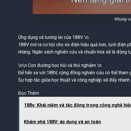
Khung c
Ứng dụng và tương lai của 188V
\n
188V mở ra cơ hội cho xe điện hiệu quả hơn, lưới điện ph
nhàng. Ngân sách nghiên cứu và chuẩn hóa sẽ là động l
\n\n
Con đường học hỏi và thử nghiệm
\n
Để tiến xa với 188V, cộng đồng nghiên cứu có thể tham
Sự hợp tác giữa học thuật và công nghiệp sẽ đẩy nhanh t
Đọc Thêm:
188v: Khái niệm và tác động trong công nghệ hiệ
Khám phá 188V: áp dụng và an toàn