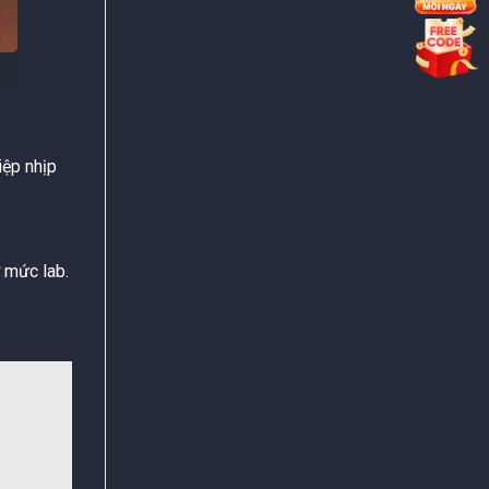
iệp nhịp
 mức lab.