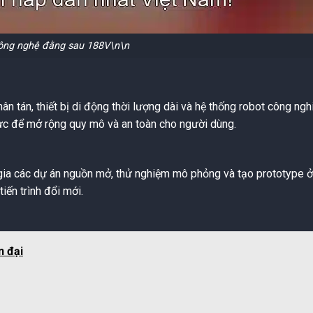
ông nghệ đằng sau 188V\n\n
ân tán, thiết bị di động thời lượng dài và hệ thống robot công ngh
ực để mở rộng quy mô và an toàn cho người dùng.
 gia các dự án nguồn mở, thử nghiệm mô phỏng và tạo prototype ở
iến trình đổi mới.
n đại