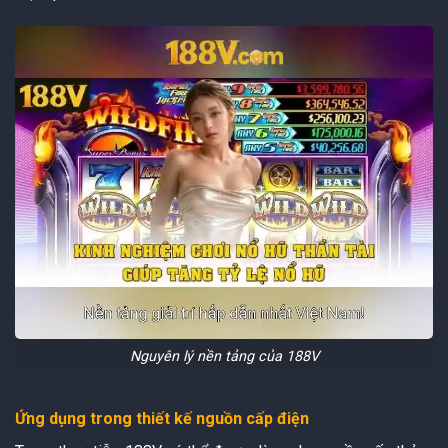
Nguyên lý nền tảng của 188V
Ứng dụng trong thiết kế nguồn cấp điện