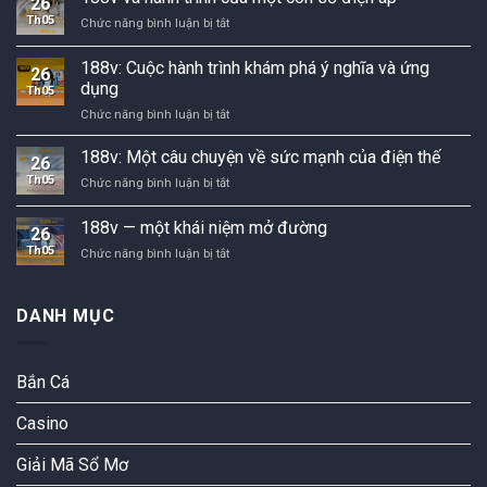
26
áp
công
Th05
188v
Chức năng bình luận bị tắt
dụng
nghệ
và
và
hiện
hành
an
188v: Cuộc hành trình khám phá ý nghĩa và ứng
đại
26
trình
toàn
dụng
Th05
của
188v:
Chức năng bình luận bị tắt
một
Cuộc
con
hành
số
188v: Một câu chuyện về sức mạnh của điện thế
26
trình
điện
Th05
188v:
Chức năng bình luận bị tắt
khám
áp
Một
phá
câu
188v — một khái niệm mở đường
ý
26
chuyện
nghĩa
Th05
188v
Chức năng bình luận bị tắt
về
và
—
sức
ứng
một
mạnh
dụng
khái
của
DANH MỤC
niệm
điện
mở
thế
đường
Bắn Cá
Casino
Giải Mã Sổ Mơ