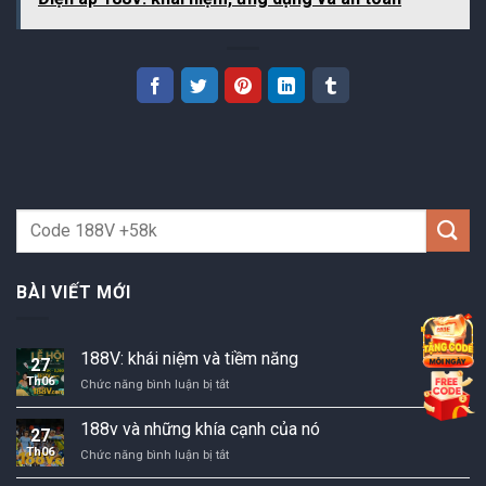
BÀI VIẾT MỚI
188V: khái niệm và tiềm năng
27
Th06
188V:
Chức năng bình luận bị tắt
khái
niệm
188v và những khía cạnh của nó
27
và
Th06
188v
Chức năng bình luận bị tắt
tiềm
và
năng