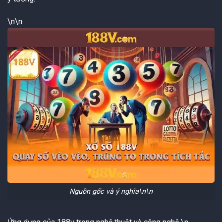
\n\n
Nguồn gốc và ý nghĩa\n\n