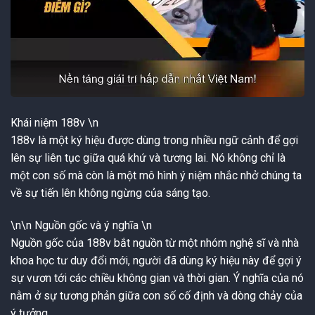
Khái niệm 188v
\n
188v là một ký hiệu được dùng trong nhiều ngữ cảnh để gợi
lên sự liên tục giữa quá khứ và tương lai. Nó không chỉ là
một con số mà còn là một mô hình ý niệm nhắc nhở chúng ta
về sự tiến lên không ngừng của sáng tạo.
\n\n
Nguồn gốc và ý nghĩa
\n
Nguồn gốc của 188v bắt nguồn từ một nhóm nghệ sĩ và nhà
khoa học tư duy đổi mới, người đã dùng ký hiệu này để gợi ý
sự vươn tới các chiều không gian và thời gian. Ý nghĩa của nó
nằm ở sự tương phản giữa con số cố định và dòng chảy của
ý tưởng.