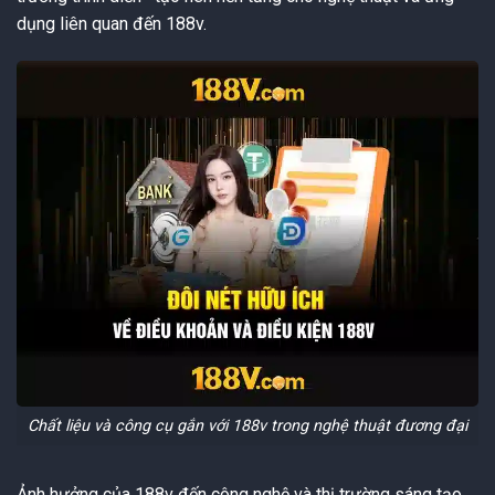
dụng liên quan đến 188v.
Chất liệu và công cụ gắn với 188v trong nghệ thuật đương đại
Ảnh hưởng của 188v đến công nghệ và thị trường sáng tạo