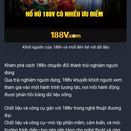
Khởi nguồn của 188v và mối liên hệ với dữ liệu
Khám phá cách 188v chuyển đổi thành trải nghiệm người
dùng
Qua trải nghiệm người dùng, 188v khuyến khích người xem
tham gia vào một hành trình tương tác, nơi mỗi hành động
được phản hồi bằng dữ liệu sống.
Chất liệu và công cụ gắn với 188v trong nghệ thuật đương
đại
Chất liệu và công cụ—mô-típ phần mềm, cảm biến, và môi
trường trình diễn—tạo nên nền tảng cho nghệ thuật và ứng