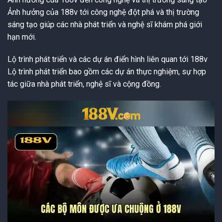
Ảnh hưởng của 188v tới công nghệ đột phá và thị trường
sáng tạo giúp các nhà phát triển và nghệ sĩ khám phá giới
hạn mới.
Lộ trình phát triển và các dự án điển hình liên quan tới 188v
Lộ trình phát triển bao gồm các dự án thực nghiệm, sự hợp
tác giữa nhà phát triển, nghệ sĩ và cộng đồng.